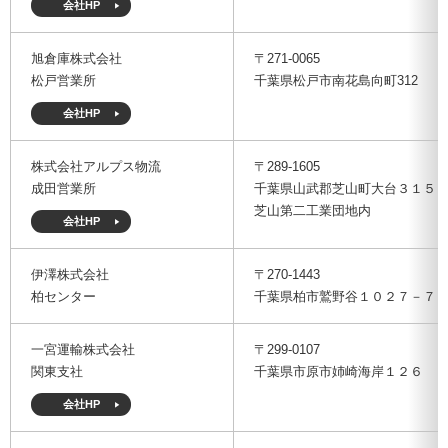
会社HP
旭倉庫株式会社
〒271-0065
松戸営業所
千葉県松戸市南花島向町312
会社HP
株式会社アルプス物流
〒289-1605
成田営業所
千葉県山武郡芝山町大台３１５
芝山第二工業団地内
会社HP
伊澤株式会社
〒270-1443
柏センター
千葉県柏市鷲野谷１０２７－７
一宮運輸株式会社
〒299-0107
関東支社
千葉県市原市姉崎海岸１２６
会社HP