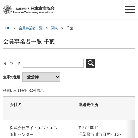
TOP
会員事業者一覧
関東
千葉
日本倉庫協会について
会員事業者一覧 千葉
日本倉庫協会について
会員情報
キーワード
日本倉庫協会の概要
会員情報
会員事業者の皆さまへ
倉庫の種類
事業内容
会員事業者一覧
会員事業者の皆さまへ
講習会等ご案内
検索結果 139件中10件表示
倉庫業について
地区倉庫協会一覧
新物効法対応ガイド
講習会等ご案内
申請・お問い合わせ
会社名
連絡先住所
倉庫業PR動画（ポータル）
倉庫協会ウェブタウン
補助金のご案内
講習会を探す
申請・お問い合わせ
新着情報
～倉庫協会ポータルサイト～
株式会社アイ・エス・エス
〒272-0014
市川センター
千葉県市川市田尻2-3-32
トランクルームの利用案内
お役立ち情報
倉庫管理主任者講習会について
お問い合わせ