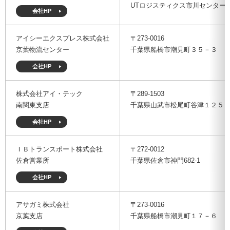
UTロジスティクス市川センター
メルマガ登録
会社HP
アクセス
入会のご案内
人材の確保・育成に関する事例集
倉庫管理主任者講習会 FAQ
ご意見箱
個人情報保護方針
アイシーエクスプレス株式会社
〒273-0016
京葉物流センター
千葉県船橋市潮見町３５－３
物流関連製品・ソフト
教育研修事業について
メールマガジン登録
会員ログインはこちら
会社HP
日本倉庫時報
修了証（倉庫管理主任者講習会）を紛失された方へ
刊行物のご案内
株式会社アイ・テック
〒289-1503
台帳ログインはこちら
南関東支店
千葉県山武市松尾町谷津１２５
物効法認定取得への道
法律相談
会社HP
倉庫業総合賠償責任保険制度
広告のご案内
ＩＢトランスポート株式会社
〒272-0012
佐倉営業所
千葉県佐倉市神門682-1
損害賠償責任かび保険制度
動画投稿（ポータルサイト）
会社HP
事業計画書（BCP）
トラック・物流Gメンよろず相談室
アサガミ株式会社
〒273-0016
京葉支店
千葉県船橋市潮見町１７－６