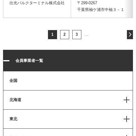
出光バルクターミナル株式会社
〒299-0267
千葉県袖ケ浦市中袖３－１
1
2
3
…
会員事業者一覧
全国
北海道
道北
東北
北見
青森