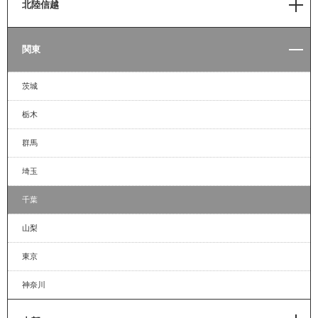
北陸信越
道東
岩手
帯広
新潟
関東
宮城
札幌
長野
福島
茨城
小樽
富山
秋田
栃木
苫小牧
石川
山形
群馬
室蘭
埼玉
函館
千葉
山梨
東京
神奈川