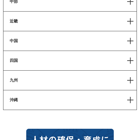
中部
静岡
近畿
愛知
滋賀
中国
岐阜
京都
三重
岡山
四国
奈良
福井
広島
大阪
香川
九州
鳥取
和歌山
徳島
島根
福岡
沖縄
兵庫
愛媛
山口
佐賀
高知
沖縄
長崎
熊本