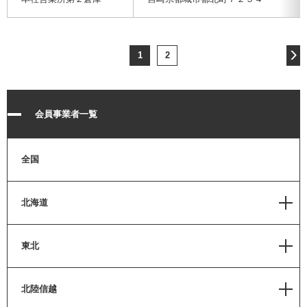
1
2
会員事業者一覧
全国
北海道
道北
東北
北見
青森
北陸信越
道東