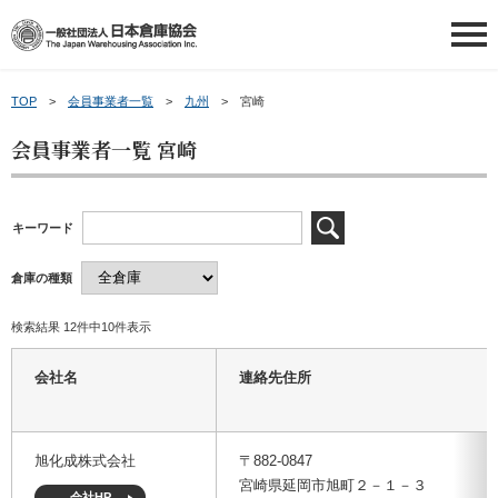
TOP
会員事業者一覧
九州
宮崎
日本倉庫協会について
会員事業者一覧 宮崎
日本倉庫協会について
会員情報
キーワード
日本倉庫協会の概要
会員情報
会員事業者の皆さまへ
倉庫の種類
事業内容
会員事業者一覧
会員事業者の皆さまへ
講習会等ご案内
検索結果 12件中10件表示
倉庫業について
地区倉庫協会一覧
新物効法対応ガイド
講習会等ご案内
申請・お問い合わせ
会社名
連絡先住所
倉庫業PR動画（ポータル）
倉庫協会ウェブタウン
補助金のご案内
講習会を探す
申請・お問い合わせ
新着情報
～倉庫協会ポータルサイト～
旭化成株式会社
〒882-0847
宮崎県延岡市旭町２－１－３
トランクルームの利用案内
お役立ち情報
倉庫管理主任者講習会について
お問い合わせ
会社HP