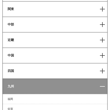
岩手
帯広
新潟
関東
宮城
札幌
長野
福島
茨城
中部
小樽
富山
秋田
栃木
苫小牧
石川
静岡
近畿
山形
群馬
室蘭
愛知
埼玉
滋賀
函館
中国
岐阜
千葉
京都
三重
岡山
四国
山梨
奈良
福井
広島
東京
大阪
香川
九州
鳥取
神奈川
和歌山
徳島
島根
福岡
兵庫
愛媛
山口
佐賀