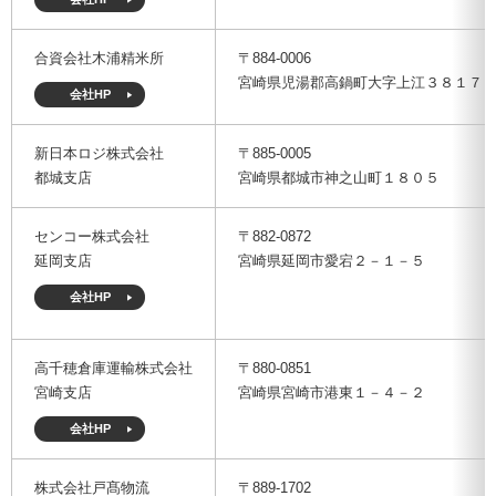
メルマガ登録
アクセス
入会のご案内
人材の確保・育成に関する事例集
倉庫管理主任者講習会 FAQ
ご意見箱
合資会社木浦精米所
〒884-0006
個人情報保護方針
宮崎県児湯郡高鍋町大字上江３８１７
会社HP
物流関連製品・ソフト
教育研修事業について
メールマガジン登録
会員ログインはこちら
新日本ロジ株式会社
〒885-0005
都城支店
宮崎県都城市神之山町１８０５
日本倉庫時報
修了証（倉庫管理主任者講習会）を紛失された方へ
刊行物のご案内
台帳ログインはこちら
センコー株式会社
〒882-0872
物効法認定取得への道
法律相談
延岡支店
宮崎県延岡市愛宕２－１－５
会社HP
倉庫業総合賠償責任保険制度
広告のご案内
損害賠償責任かび保険制度
動画投稿（ポータルサイト）
高千穂倉庫運輸株式会社
〒880-0851
宮崎支店
宮崎県宮崎市港東１－４－２
事業計画書（BCP）
トラック・物流Gメンよろず相談室
会社HP
株式会社戸髙物流
〒889-1702