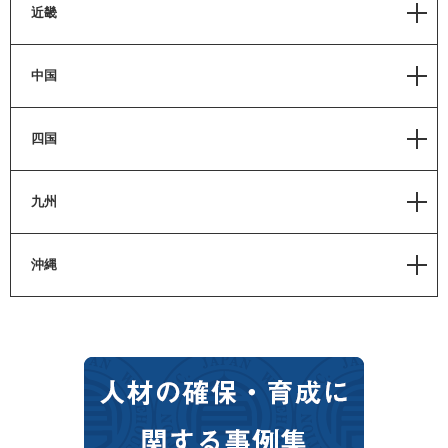
静岡
近畿
愛知
滋賀
中国
岐阜
京都
三重
岡山
四国
奈良
福井
広島
大阪
香川
九州
鳥取
和歌山
徳島
島根
福岡
沖縄
兵庫
愛媛
山口
佐賀
高知
沖縄
長崎
熊本
大分