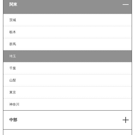
新潟
関東
宮城
札幌
長野
福島
茨城
小樽
富山
秋田
栃木
苫小牧
石川
山形
群馬
室蘭
埼玉
函館
千葉
山梨
東京
神奈川
中部