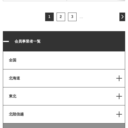
1
2
3
…
会員事業者一覧
全国
北海道
道北
東北
北見
青森
北陸信越
道東
岩手
帯広