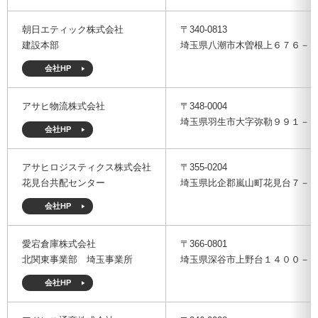
メルマガ登録
アクセス
朝日エティック株式会社
〒340-0813
入会のご案内
人材の確保・育成に関する事例集
倉庫管理主任者講習会 FAQ
ご意見箱
建設本部
埼玉県八潮市木曽根上６７６－
個人情報保護方針
会社HP
物流関連製品・ソフト
教育研修事業について
メールマガジン登録
会員ログインはこちら
アサヒ物流株式会社
〒348-0004
日本倉庫時報
修了証（倉庫管理主任者講習会）を紛失された方へ
刊行物のご案内
埼玉県羽生市大字弥勒９９１－
会社HP
台帳ログインはこちら
物効法認定取得への道
法律相談
アサヒロジスティクス株式会社
〒355-0204
花見台共配センター
埼玉県比企郡嵐山町花見台７－
倉庫業総合賠償責任保険制度
広告のご案内
会社HP
損害賠償責任かび保険制度
動画投稿（ポータルサイト）
愛宕倉庫株式会社
〒366-0801
北関東事業部 埼玉事業所
埼玉県深谷市上野台１４００－
事業計画書（BCP）
トラック・物流Gメンよろず相談室
会社HP