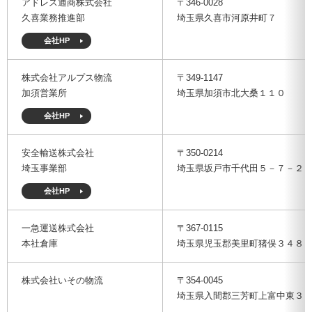
アドレス通商株式会社
〒346-0028
久喜業務推進部
埼玉県久喜市河原井町７
会社HP
株式会社アルプス物流
〒349-1147
加須営業所
埼玉県加須市北大桑１１０
会社HP
安全輸送株式会社
〒350-0214
埼玉事業部
埼玉県坂戸市千代田５－７－２
会社HP
一急運送株式会社
〒367-0115
本社倉庫
埼玉県児玉郡美里町猪俣３４８
株式会社いその物流
〒354-0045
埼玉県入間郡三芳町上富中東３