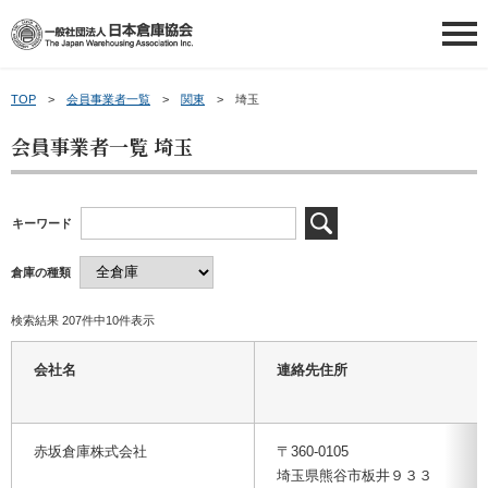
TOP
会員事業者一覧
関東
埼玉
日本倉庫協会について
会員事業者一覧 埼玉
日本倉庫協会について
会員情報
キーワード
日本倉庫協会の概要
会員情報
会員事業者の皆さまへ
倉庫の種類
事業内容
会員事業者一覧
会員事業者の皆さまへ
講習会等ご案内
検索結果 207件中10件表示
倉庫業について
地区倉庫協会一覧
新物効法対応ガイド
講習会等ご案内
申請・お問い合わせ
会社名
連絡先住所
倉庫業PR動画（ポータル）
倉庫協会ウェブタウン
補助金のご案内
講習会を探す
申請・お問い合わせ
新着情報
～倉庫協会ポータルサイト～
赤坂倉庫株式会社
〒360-0105
埼玉県熊谷市板井９３３
トランクルームの利用案内
お役立ち情報
倉庫管理主任者講習会について
お問い合わせ