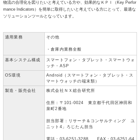
物流の合理化を図りたいと考えている方や、効果的なＫＰＩ（Key Perfor
メルマガ登録
mance Indicators）を簡単に取得したいと考えている方にとって、最適な
アクセス
入会のご案内
人材の確保・育成に関する事例集
倉庫管理主任者講習会 FAQ
ご意見箱
ソリューションツールとなっています。
個人情報保護方針
物流関連製品・ソフト
教育研修事業について
メールマガジン登録
適用業務
その他
会員ログインはこちら
・倉庫内業務全般
日本倉庫時報
修了証（倉庫管理主任者講習会）を紛失された方へ
刊行物のご案内
基本システム構成
スマートフォン・タブレット・スマートウォ
台帳ログインはこちら
ッチ・ASP
物効法認定取得への道
法律相談
OS環境
Android（スマートフォン・タブレット・ス
マートウォッチの端末類）
倉庫業総合賠償責任保険制度
広告のご案内
製造・販売会社
株式会社ＮＸ総合研究所
住所：〒101-0024 東京都千代田区神田和
損害賠償責任かび保険制度
動画投稿（ポータルサイト）
泉町2番地
事業計画書（BCP）
担当部署：リサーチ＆コンサルティング ユ
トラック・物流Gメンよろず相談室
ニット4」ろじたん担当
電話：03-6251-3288 FAX：03-6251-64