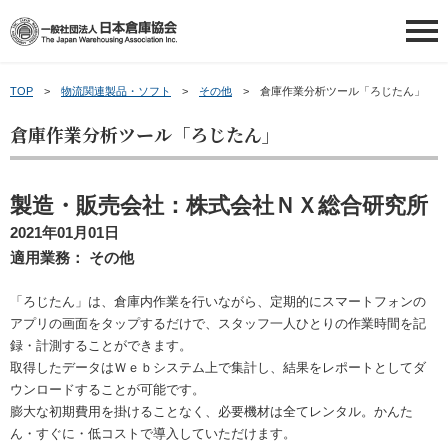
TOP
物流関連製品・ソフト
その他
倉庫作業分析ツール「ろじたん」
日本倉庫協会について
倉庫作業分析ツール「ろじたん」
日本倉庫協会について
会員情報
製造・販売会社：株式会社ＮＸ総合研究所
日本倉庫協会の概要
会員情報
会員事業者の皆さまへ
2021年01月01日
適用業務： その他
事業内容
会員事業者一覧
会員事業者の皆さまへ
講習会等ご案内
「ろじたん」は、倉庫内作業を行いながら、定期的にスマートフォンの
アプリの画面をタップするだけで、スタッフ一人ひとりの作業時間を記
倉庫業について
地区倉庫協会一覧
新物効法対応ガイド
講習会等ご案内
申請・お問い合わせ
録・計測することができます。
取得したデータはＷｅｂシステム上で集計し、結果をレポートとしてダ
倉庫業PR動画（ポータル）
倉庫協会ウェブタウン
補助金のご案内
講習会を探す
申請・お問い合わせ
ウンロードすることが可能です。
新着情報
～倉庫協会ポータルサイト～
膨大な初期費用を掛けることなく、必要機材は全てレンタル。かんた
ん・すぐに・低コストで導入していただけます。
トランクルームの利用案内
お役立ち情報
倉庫管理主任者講習会について
お問い合わせ