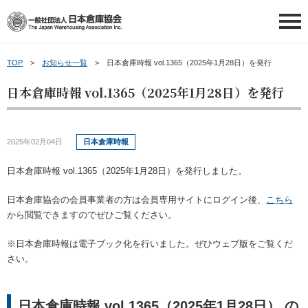
TOP
お知らせ一覧
日本倉庫時報 vol.1365（2025年1月28日）を発行
日本倉庫協会について
日本倉庫時報 vol.1365（2025年1月28日）を発行
日本倉庫協会について
会員情報
2025年02月04日
日本倉庫時報
日本倉庫協会の概要
会員情報
会員事業者の皆さまへ
日本倉庫時報 vol.1365（2025年1月28日）を発行しました。
事業内容
会員事業者一覧
会員事業者の皆さまへ
講習会等ご案内
日本倉庫協会の会員事業者の方は会員専用サイトにログイン後、
こちら
から閲覧できますのでぜひご覧ください。
倉庫業について
地区倉庫協会一覧
新物効法対応ガイド
講習会等ご案内
申請・お問い合わせ
※日本倉庫時報は電子ブック化を行いました。ぜひウェブ版をご覧くだ
さい。
倉庫業PR動画（ポータル）
倉庫協会ウェブタウン
補助金のご案内
講習会を探す
申請・お問い合わせ
新着情報
～倉庫協会ポータルサイト～
トランクルームの利用案内
お役立ち情報
日本倉庫時報 vol.1365（2025年1月28日） の
倉庫管理主任者講習会について
お問い合わせ