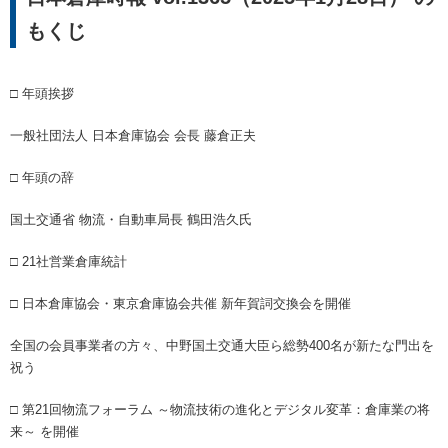
メルマガ登録
もくじ
アクセス
入会のご案内
人材の確保・育成に関する事例集
倉庫管理主任者講習会 FAQ
ご意見箱
個人情報保護方針
□ 年頭挨拶
物流関連製品・ソフト
教育研修事業について
メールマガジン登録
会員ログインはこちら
一般社団法人 日本倉庫協会 会長 藤倉正夫
日本倉庫時報
修了証（倉庫管理主任者講習会）を紛失された方へ
刊行物のご案内
□ 年頭の辞
台帳ログインはこちら
物効法認定取得への道
法律相談
国土交通省 物流・自動車局長 鶴田浩久氏
□ 21社営業倉庫統計
倉庫業総合賠償責任保険制度
広告のご案内
□ 日本倉庫協会・東京倉庫協会共催 新年賀詞交換会を開催
損害賠償責任かび保険制度
動画投稿（ポータルサイト）
全国の会員事業者の方々、中野国土交通大臣ら総勢400名が新たな門出を
祝う
事業計画書（BCP）
トラック・物流Gメンよろず相談室
□ 第21回物流フォーラム ～物流技術の進化とデジタル変革：倉庫業の将
来～ を開催