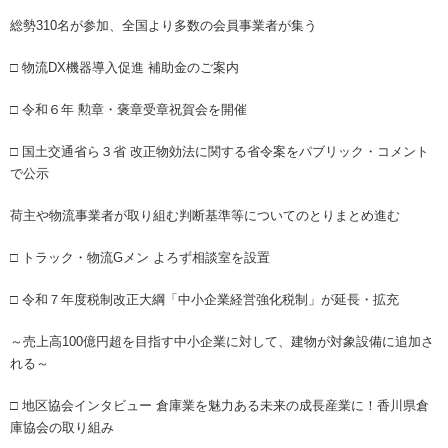
総勢310名が参加、全国より多数の会員事業者が集う
□ 物流DX機器導入促進 補助金のご案内
□ 令和６年 勲章・褒章受章祝賀会を開催
□ 国土交通省ら３省 改正物効法に関する省令案をパブリック・コメント
で公示
荷主や物流事業者が取り組む判断基準等についてのとりまとめ進む
□ トラック・物流Gメン よろず相談室を設置
□ 令和７年度税制改正大綱「中小企業経営強化税制」が延長・拡充
～売上高100億円超を目指す中小企業に対して、建物が対象設備に追加さ
れる～
□ 地区協会インタビュー 倉庫業を魅力ある未来の成長産業に！香川県倉
庫協会の取り組み