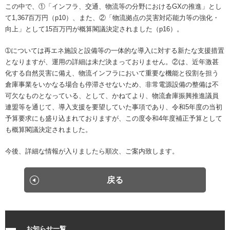
メルマガ登録
この中で、①「インフラ、交通、物流等の分野におけるGXの推進」とし
て1,367百万円（p10）、また、②「物流拠点の災害対応能力等の強化・
アクセス
入会のご案内
人材の確保・育成に関する事例集
倉庫管理主任者講習会 FAQ
ご意見箱
向上」として15百万円が概算閣議決定されました（p16）。
個人情報保護方針
➀については再エネ施設と設備等の一体的な導入に対する新たな支援措置
物流関連製品・ソフト
教育研修事業について
メールマガジン登録
となりますが、運用の詳細は未だ決まっておりません。②は、近年激甚
会員ログインはこちら
化する自然災害に備え、物流インフラにおいて重要な機能と役割を担う
日本倉庫時報
修了証（倉庫管理主任者講習会）を紛失された方へ
刊行物のご案内
倉庫事業をいかなる場合も停滞させないため、非常電源設備の整備は不
可欠なものとなっている、として、かねてより、物流倉庫振興推進議員
台帳ログインはこちら
連盟等を通じて、導入支援を要望していた事項であり、令和5年度の当初
物効法認定取得への道
法律相談
予算要求にも盛り込まれておりますが、この度令和4年度補正予算として
も概算閣議決定されました。
倉庫業総合賠償責任保険制度
広告のご案内
今後、詳細な情報が入りましたら順次、ご案内致します。
損害賠償責任かび保険制度
動画投稿（ポータルサイト）
戻る
事業計画書（BCP）
トラック・物流Gメンよろず相談室
お知らせ一覧