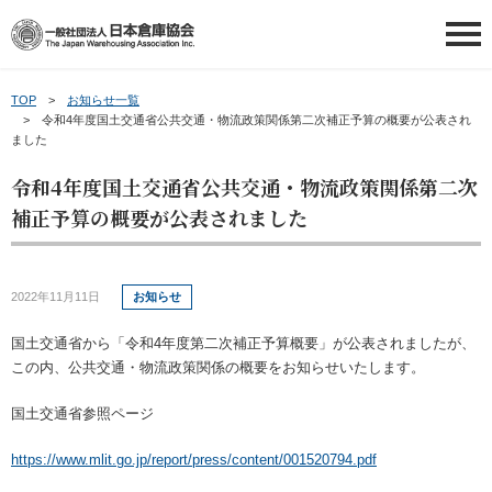
TOP
お知らせ一覧
日本倉庫協会について
令和4年度国土交通省公共交通・物流政策関係第二次補正予算の概要が公表され
ました
日本倉庫協会について
令和4年度国土交通省公共交通・物流政策関係第二次
会員情報
補正予算の概要が公表されました
日本倉庫協会の概要
会員情報
会員事業者の皆さまへ
事業内容
2022年11月11日
お知らせ
会員事業者一覧
会員事業者の皆さまへ
講習会等ご案内
国土交通省から「令和4年度第二次補正予算概要」が公表されましたが、
倉庫業について
地区倉庫協会一覧
新物効法対応ガイド
講習会等ご案内
この内、公共交通・物流政策関係の概要をお知らせいたします。
申請・お問い合わせ
国土交通省参照ページ
倉庫業PR動画（ポータル）
倉庫協会ウェブタウン
補助金のご案内
講習会を探す
申請・お問い合わせ
新着情報
～倉庫協会ポータルサイト～
https://www.mlit.go.jp/report/press/content/001520794.pdf
トランクルームの利用案内
お役立ち情報
倉庫管理主任者講習会について
お問い合わせ