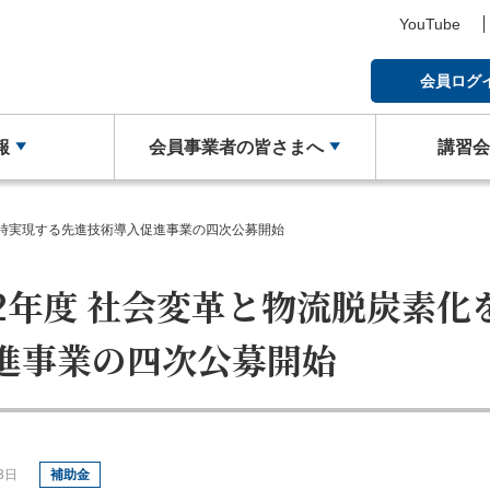
YouTube
会員ログ
報
会員事業者の皆さまへ
講習
す
い合わせ
本倉庫協会の概要
物効法対応ガイド
地区倉庫協会一覧
倉庫管理主任者講習会について
ご意見箱
事業内容
補助金のご案内
同時実現する先進技術導入促進事業の四次公募開始
業について
物のご案内
庫業PR動画（ポータル）
材の確保・育成に関する事例集
修了証（倉庫管理主任者講習会
法律相談
トランクルームの利用案内
物流関連製品・ソフト
2年度 社会変革と物流脱炭素化
紛失された方へ
投稿（ポータルサイト）
効法認定取得への道
トラック・物流Gメンよろ
倉庫業総合賠償責任保険制
進事業の四次公募開始
業計画書（BCP）
3日
補助金