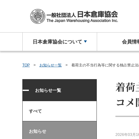
日本倉庫協会について
会員情
日本倉庫協会について
会員情報
会員事業者の皆さまへ
講習会等ご案内
申請・お問い合わせ
会員事業者一覧
講習会を探
お問
日
新
TOP
お知らせ一覧
着荷主の不当行為等に関する独占禁止法
教育研修事
刊行
倉
人
着荷
動画
物
お知らせ一覧
コメ
事
すべて
お知らせ
2026年03月1