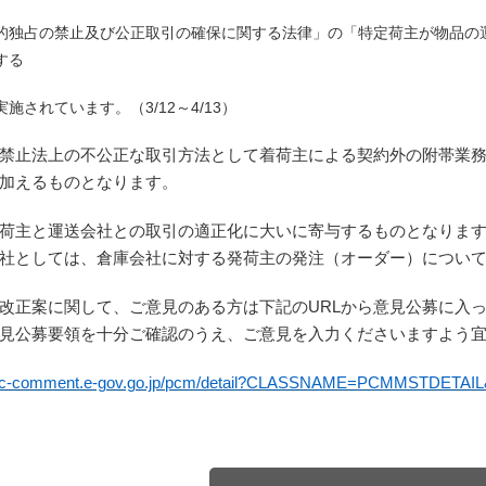
「特定荷主が物品の
的独占の禁止及び公正取引の確保に関する法律」の
する
実施されています。（
3/12
～
4/13
）
禁止法上の不公正な取引方法として着荷主による契約外の附帯業
加えるものとなります。
荷主と運送会社との取引の適正化に大いに寄与するものとなりま
社としては、倉庫会社に対する発荷主の発注（
オーダー）につい
改正案に関して、ご意見のある方は下記の
URL
から意見公募に入
見公募要領を十分ご確認のうえ、ご意見を入力ください
ますよう
ublic-comment.e-gov.go.jp/pcm/detail?CLASSNAME=PCMMSTDETAI