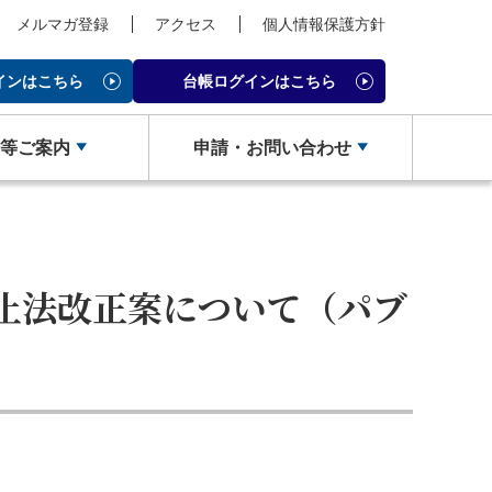
メルマガ登録
アクセス
個人情報保護方針
インはこちら
台帳ログインはこちら
会等ご案内
申請・お問い合わせ
倉庫協会ウェブタウン
倉庫管理主任者講習会 FAQ
メールマガジン登録
倉庫業について
お役立ち情報
～倉庫協会ポータルサイト～
）を
広告のご案内
入会のご案内
日本倉庫時報
止法改正案について（パブ
ず相談室
度
損害賠償責任かび保険制度