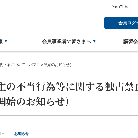
YouTube
会員ログ
報
会員事業者の皆さまへ
講習
す
い合わせ
本倉庫協会の概要
物効法対応ガイド
地区倉庫協会一覧
倉庫管理主任者講習会について
ご意見箱
事業内容
補助金のご案内
改正案について（パブコメ開始のお知らせ）
業について
物のご案内
庫業PR動画（ポータル）
材の確保・育成に関する事例集
修了証（倉庫管理主任者講習会
法律相談
トランクルームの利用案内
物流関連製品・ソフト
主の不当行為等に関する独占禁
紛失された方へ
投稿（ポータルサイト）
効法認定取得への道
トラック・物流Gメンよろ
倉庫業総合賠償責任保険制
開始のお知らせ）
業計画書（BCP）
6日
お知らせ