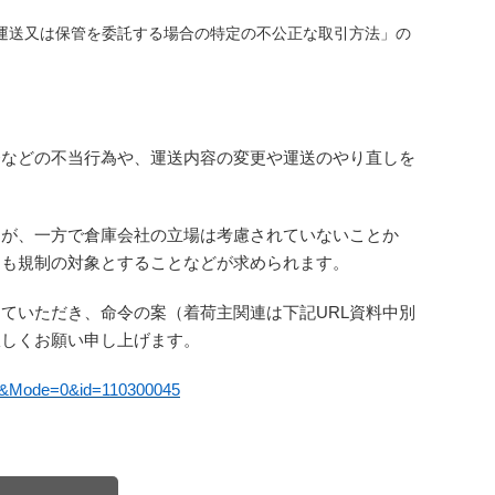
運送又は保管を委託する場合の特定の不公正な取引方法」の
務などの不当行為
や、運送内容の変更や運送のやり直しを
すが、一方で倉庫
会社の立場は考慮されていないことか
ても規制の対象とすることなどが求められます。
っていただき、
命令の案（着荷主関連は下記URL資料中別
宜しくお願い申し上げます。
L&Mode=0&id=110300045