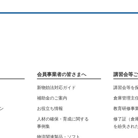
会員事業者の皆さまへ
講習会等ご
新物効法対応ガイド
講習会等を
補助金のご案内
倉庫管理主
ン
お役立ち情報
教育研修事
人材の確保・育成に関する
修了証（倉
事例集
を紛失され
物流関連製品・ソフト