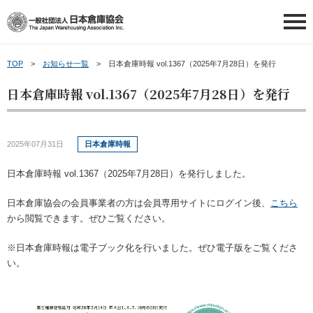
TOP
お知らせ一覧
日本倉庫時報 vol.1367（2025年7月28日）を発行
日本倉庫協会について
日本倉庫時報 vol.1367（2025年7月28日）を発行
日本倉庫協会について
会員情報
2025年07月31日
日本倉庫時報
日本倉庫協会の概要
会員情報
会員事業者の皆さまへ
日本倉庫時報 vol.1367（2025年7月28日）を発行しました。
事業内容
会員事業者一覧
会員事業者の皆さまへ
講習会等ご案内
日本倉庫協会の会員事業者の方は会員専用サイトにログイン後、
こちら
から閲覧できます。ぜひご覧ください。
倉庫業について
地区倉庫協会一覧
新物効法対応ガイド
講習会等ご案内
申請・お問い合わせ
※日本倉庫時報は電子ブック化を行いました。ぜひ電子版をご覧くださ
い。
倉庫業PR動画（ポータル）
倉庫協会ウェブタウン
補助金のご案内
講習会を探す
申請・お問い合わせ
新着情報
～倉庫協会ポータルサイト～
トランクルームの利用案内
お役立ち情報
倉庫管理主任者講習会について
お問い合わせ