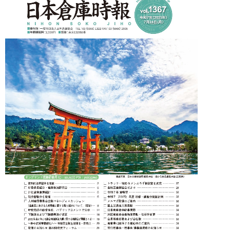
メルマガ登録
アクセス
入会のご案内
人材の確保・育成に関する事例集
倉庫管理主任者講習会 FAQ
ご意見箱
個人情報保護方針
物流関連製品・ソフト
教育研修事業について
メールマガジン登録
会員ログインはこちら
日本倉庫時報
修了証（倉庫管理主任者講習会）を紛失された方へ
刊行物のご案内
台帳ログインはこちら
物効法認定取得への道
法律相談
倉庫業総合賠償責任保険制度
広告のご案内
損害賠償責任かび保険制度
動画投稿（ポータルサイト）
事業計画書（BCP）
トラック・物流Gメンよろず相談室