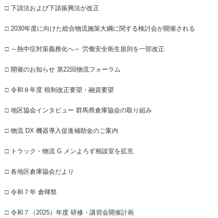
□ 下請法および下請振興法が改正
□ 2030年度に向けた総合物流施策大綱に関する検討会が開催される
□ ～熱中症対策義務化へ～ 労働安全衛生規則を一部改正
□ 開催のお知らせ 第22回物流フォーラム
□ 令和８年度 税制改正要望・融資要望
□ 地区協会インタビュー 群馬県倉庫協会の取り組み
□ 物流 DX 機器導入促進補助金のご案内
□ トラック・物流 G メンよろず相談室を拡充
□ 各地区倉庫協会だより
□ 令和７年 倉暉祭
□ 令和７（2025）年度 研修・講習会開催計画