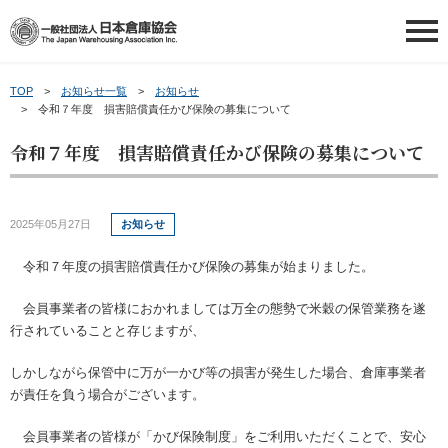
TOP
お知らせ一覧
お知らせ
日本倉庫協会について
令和７年度 損害賠償責任かび保険の募集について
令和７年度 損害賠償責任かび保険の募集について
日本倉庫協会について
会員情報
日本倉庫協会の概要
会員情報
会員事業者の皆さまへ
2025年05月27日
お知らせ
令和７年度の損害賠償責任かび保険の募集が始まりました。
事業内容
会員事業者一覧
会員事業者の皆さまへ
講習会等ご案内
会員事業者の皆様におかれましては万全の態勢で米穀の保管業務を遂
倉庫業について
地区倉庫協会一覧
新物効法対応ガイド
行されていることと存じますが、
講習会等ご案内
申請・お問い合わせ
しかしながら保管中に万が一かび等の損害が発生した場合、倉庫事業者
倉庫業PR動画（ポータル）
倉庫協会ウェブタウン
補助金のご案内
講習会を探す
申請・お問い合わせ
新着情報
が責任を負う場合がございます。
～倉庫協会ポータルサイト～
会員事業者の皆様が「かび保険制度」をご利用いただくことで、安心
トランクルームの利用案内
お役立ち情報
倉庫管理主任者講習会について
お問い合わせ