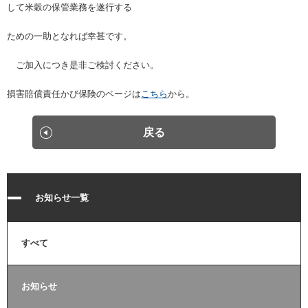
して米穀の保管業務を遂行する
メルマガ登録
アクセス
入会のご案内
人材の確保・育成に関する事例集
倉庫管理主任者講習会 FAQ
ご意見箱
ための一助となれば幸甚です。
個人情報保護方針
ご加入につき是非ご検討ください。
物流関連製品・ソフト
教育研修事業について
メールマガジン登録
会員ログインはこちら
損害賠償責任かび保険のページは
こちら
から。
日本倉庫時報
修了証（倉庫管理主任者講習会）を紛失された方へ
刊行物のご案内
戻る
台帳ログインはこちら
物効法認定取得への道
法律相談
倉庫業総合賠償責任保険制度
広告のご案内
お知らせ一覧
損害賠償責任かび保険制度
動画投稿（ポータルサイト）
すべて
事業計画書（BCP）
トラック・物流Gメンよろず相談室
お知らせ